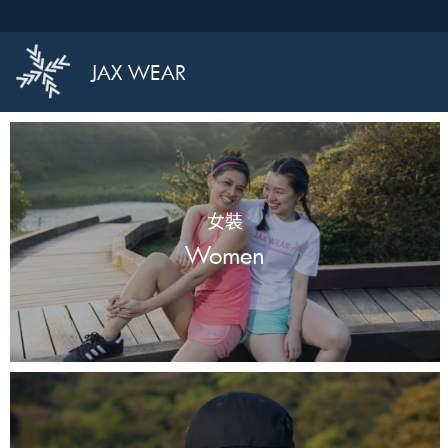
JAX WEAR
女裝
Women