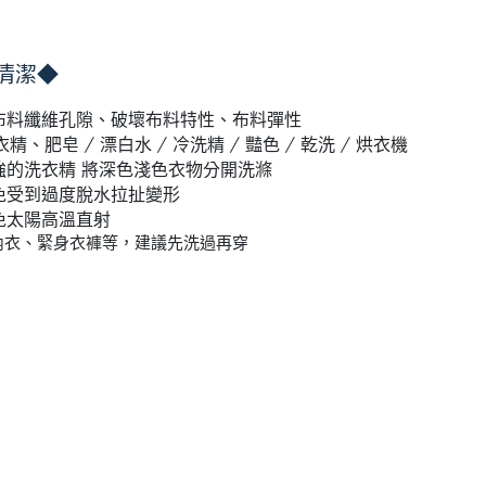
清潔◆
布料纖維孔隙、破壞布料特性、布料彈性
、肥皂 / 漂白水 / 冷洗精 / 豔色 / 乾洗 / 烘衣機
強的洗衣精 將深色淺色衣物分開洗滌
免受到過度脫水拉扯變形
免太陽高溫直射
內衣、緊身衣褲等，建議先洗過再穿